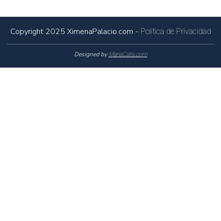
Copyright 2025
XimenaPalacio.com
-
Política de Privacidad
Designed by
MariaCata.com